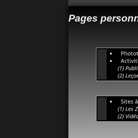
Pages personn
Photo
Activit
(1) Publ
(2) Leço
Sites à 
(1) Les
(2) Vidé